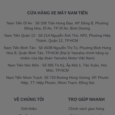
CỬA HÀNG XE MÁY NAM TIẾN
Nam Tiến Dĩ An : Số 338 Trần Hưng Đạo, KP. Đông B, Phường
Đông Hòa, Dĩ An, TP Dĩ An, Bình Dương.
Nam Tiến Quận 12 : Số 21A Nguyễn Ảnh Thủ, KP2, Phường Hiệp
Thành, Quận 12, TP.HCM.
Nam Tiến Bình Tân : Số 463B Nguyễn Thị Tú, Phường Bình Hưng
Hòa B, Quận Bình Tân, TP.HCM (Đại lý Yamaha chính hãng ủy
nhiệm của tập đoàn Yamaha Motor Việt Nam)
Nam Tiến Hóc Môn : Số 385 Tô Ký, Ấp Mới 1, Tân Xuân, Hóc
Môn, TP.HCM
Nam Tiến Nhơn Trạch: Số 720 Đường Hùng Vương, KP. Phước
Hiệp, TT. Hiệp Phước, Nhơn Trạch, Đồng Nai
VỀ CHÚNG TÔI
TRỢ GIÚP NHANH
Giới thiệu
Chính sách giao hàng