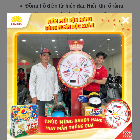
Đồng hồ điện tử hiện đại: Hiển thị rõ ràng
các thông số như tốc độ, quãng đường,
mức xăng, giúp người lái dễ dàng theo
dõi.
Hệ thống đèn LED: Đảm bảo khả năng
quan sát vượt trội trong điều kiện thiếu
sáng.
Những tính năng này thường chỉ xuất hiện trên
các dòng xe tay ga cao cấp, nay được tích hợp
trên một mẫu xe 50cc, mang lại giá trị vượt trội.
Tiện Ích Thông Minh:
Đáp Ứng Mọi Nhu Cầu
Detech 50cc VELIA được thiết kế để phục vụ tối