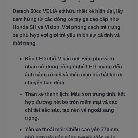
Detech 50cc VELIA sở hữu thiết kế hiện đại, lấy
cảm hứng từ các dòng xe tay ga cao cấp như
Honda SH và Vision. Với phong cách trẻ trung,
xe phù hợp với giới trẻ yêu thích sự cá tính và
thời trang.
Đèn LED chữ V sắc nét: Đèn pha và xi
nhan sử dụng công nghệ LED, mang đến
ánh sáng rõ nét và diện mạo nổi bật khi di
chuyển ban đêm.
Thân xe thanh lịch: Màu sơn trung tính, kết
hợp đường nét bo tròn mềm mại và các
chi tiết sắc sảo, tạo nên vẻ ngoài sang
trọng.
Yên xe thoải mái: Chiều cao yên 770mm,
phù hợp với vóc dáng người Việt, giúp