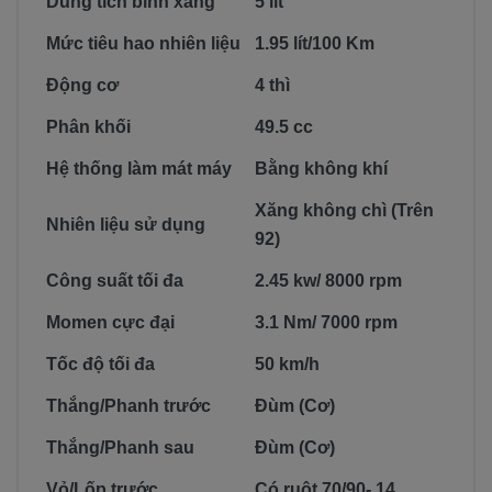
Dung tích bình xăng
5 lít
Mức tiêu hao nhiên liệu
1.95 lít/100 Km
Động cơ
4 thì
Phân khối
49.5 cc
Hệ thống làm mát máy
Bằng không khí
Xăng không chì (Trên
Nhiên liệu sử dụng
92)
Công suất tối đa
2.45 kw/ 8000 rpm
Momen cực đại
3.1 Nm/ 7000 rpm
Tốc độ tối đa
50 km/h
Thắng/Phanh trước
Đùm (Cơ)
Thắng/Phanh sau
Đùm (Cơ)
Vỏ/Lốp trước
Có ruột 70/90- 14