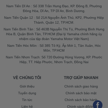
Nam Tiến Dĩ An : Số 338 Trần Hưng Đạo, KP. Đông B, Phường
Đông Hòa, Dĩ An, TP Dĩ An, Bình Dương.
Nam Tiến Quận 12 : Số 21A Nguyễn Ảnh Thủ, KP2, Phường Hiệp
Thành, Quận 12, TP.HCM.
Nam Tiến Bình Tân : Số 463B Nguyễn Thị Tú, Phường Bình Hưng
Hòa B, Quận Bình Tân, TP.HCM (Đại lý Yamaha chính hãng ủy
nhiệm của tập đoàn Yamaha Motor Việt Nam)
Nam Tiến Hóc Môn : Số 385 Tô Ký, Ấp Mới 1, Tân Xuân, Hóc
Môn, TP.HCM
Nam Tiến Nhơn Trạch: Số 720 Đường Hùng Vương, KP. Phước
Hiệp, TT. Hiệp Phước, Nhơn Trạch, Đồng Nai
VỀ CHÚNG TÔI
TRỢ GIÚP NHANH
Giới thiệu
Chính sách giao hàng
Tuyển dụng
Chính sách bảo mật
Tin tức
Chính sách bảo hành
Liên hệ
Chính sách đổi/trả