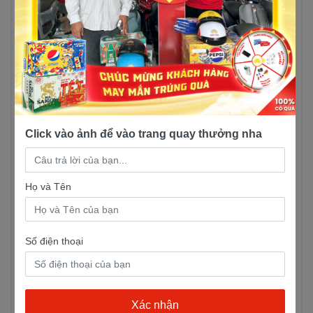
cực đại 2.45 kw tại 8000 vòng/phút cùng
với mô-men xoắn cực đại là 3.2 Nm ở 6500
vòng/phút, mang lại cảm giác lái mạnh mẽ,
không gặp phải tình trạng yếu ớt hay khó
khăn khi tăng tốc dù chỉ là một mẫu xe
50cc.
Là một phiên bản xe tay ga, Shark của
Click vào ảnh để vào trang quay thưởng nha
SYM có mức tiêu thụ nhiên liệu ở mức
dưới 2.11 lít cho mỗi 100 km đi được.
So sánh với các dòng xe số 50cc khác,
Họ và Tên
mức tiêu hao nhiên liệu này có thể hơi cao
hơn một chút, nhưng lại tương đương với
các mẫu xe tay ga 50cc khác trên thị
Số điện thoại
trường. Bình xăng của xe có dung tích lên
đến 5.2 lít, khá rộng rãi cho các chuyến đi.
Với vận tốc tối đa có thể đạt được là 50km/h,