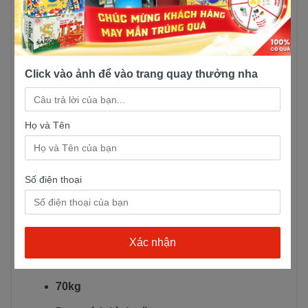
Xăng, 4 kỳ, xy-lanh, làm mát bằng không
khí
Phanh
Click vào ảnh để vào trang quay thưởng nha
Phanh cơ/Phanh cơ
Lốp
Họ và Tên
Có Săm
Tốc độ tối đa
Số điện thoại
50 km/h
Dài x Rộng x Cao
1.715 mm x 696 mm x 1.052 mm
Trọng lượng bản thân
70kg