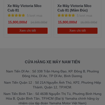
Xe Máy Victoria 50cc
Xe Máy Victoria 50cc
Cub 81
Cub 81 (Mâm Đúc)
5 lượt mua
5 lượt mua
15,800,000đ
15,800,000đ
14,500,000đ
16,000,000đ
Xem chi tiết
Xem chi tiết
CỬA HÀNG XE MÁY NAM TIẾN
Nam Tiến Dĩ An : Số 338 Trần Hưng Đạo, KP. Đông B, Phường
Đông Hòa, Dĩ An, TP Dĩ An, Bình Dương.
Nam Tiến Quận 12 : Số 21A Nguyễn Ảnh Thủ, KP2, Phường Hiệp
Thành, Quận 12, TP.HCM.
Nam Tiến Bình Tân : Số 463B Nguyễn Thị Tú, Phường Bình Hưng
Hòa B, Quận Bình Tân, TP.HCM (Đại lý Yamaha chính hãng ủy
nhiệm của tập đoàn Yamaha Motor Việt Nam)