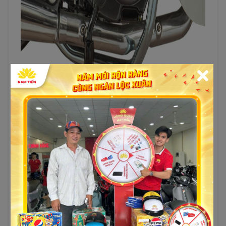
Thông số kỹ thuật xe 50cc
SYM Elegant
Tiêu Chuẩn
Phanh Cơ
Dung tích xi lanh
49,5 cm3
Động cơ