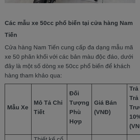
Các mẫu xe 50cc phổ biến tại cửa hàng Nam
Tiến
Cửa hàng Nam Tiến cung cấp đa dạng mẫu mã
xe 50 phân khối với các bản màu độc đáo, dưới
đây là một số dòng xe 50cc phổ biến để khách
hàng tham khảo qua:
Trả
Đối
Trả
Mô Tả Chi
Tượng
Giá Bán
Mẫu Xe
Tr
Tiết
Phù
(VNĐ)
10
Hợp
(VN
Thiết kế cổ