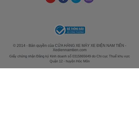
© 2014 - Bản quyền của CỬA HÀNG XE MÁY XE ĐIỆN NAM TIẾN -
Xediennamtien.com
Giấy chứng nhận Đăng ký Kinh doanh số 0315865649 do Chi cục Thuế khu vực
Quận 12 - huyện Hóc Môn