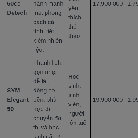
50cc
hành mạnh
17,900,000
1,7
yêu
Detech
mẽ, phong
thích
cách cá
thể
tính, tiết
thao
kiệm nhiên
liệu.
Thanh lịch,
gọn nhẹ,
Học
dễ lái,
sinh,
SYM
động cơ
sinh
Elegant
bền, phù
19,900,000
1,9
viên,
50
hợp di
người
chuyển đô
lớn tuổi
thị và học
sinh cấp 3.