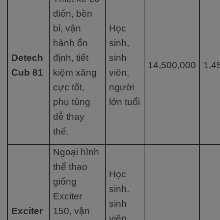
điển, bền
bỉ, vận
Học
hành ổn
sinh,
Detech
định, tiết
sinh
14,500,000
1,4
Cub 81
kiệm xăng
viên,
cực tốt,
người
phụ tùng
lớn tuổi
dễ thay
thế.
Ngoại hình
thể thao
Học
giống
sinh,
Exciter
sinh
Exciter
150, vận
viên