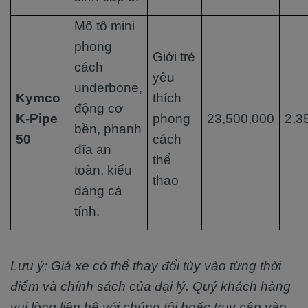
Mô tô mini
phong
Giới trẻ
cách
yêu
underbone,
Kymco
thích
động cơ
K-Pipe
phong
23,500,000
2,3
bền, phanh
50
cách
đĩa an
thể
toàn, kiểu
thao
dáng cá
tính.
Lưu ý: Giá xe có thể thay đổi tùy vào từng thời
điểm và chính sách của đại lý. Quý khách hàng
vui lòng liên hệ với chúng tôi hoặc truy cập vào