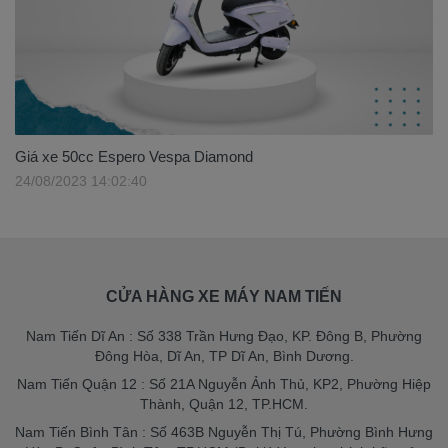
Giá xe 50cc Espero Vespa Diamond
24/08/2023 14:02:40
CỬA HÀNG XE MÁY NAM TIẾN
Nam Tiến Dĩ An : Số 338 Trần Hưng Đạo, KP. Đông B, Phường
Đông Hòa, Dĩ An, TP Dĩ An, Bình Dương.
Nam Tiến Quận 12 : Số 21A Nguyễn Ảnh Thủ, KP2, Phường Hiệp
Thành, Quận 12, TP.HCM.
Nam Tiến Bình Tân : Số 463B Nguyễn Thị Tú, Phường Bình Hưng