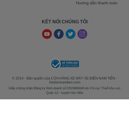
Hướng dẫn thanh toán
KẾT NỐI CHÚNG TÔI
© 2014 - Bản quyền của CỬA HÀNG XE MÁY XE ĐIỆN NAM TIẾN -
Xediennamtien.com
Giấy chứng nhận Đăng ký Kinh doanh số 0315865649 do Chi cục Thuế khu vực
Quận 12 - huyện Hóc Môn