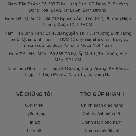
Nam Tiến Dĩ An : Số 338 Trần Hưng Đạo, KP. Đông B, Phường
Đông Hòa, Dĩ An, TP Dĩ An, Bình Dương.
Nam Tiến Quận 12 : Số 21A Nguyễn Ảnh Thủ, KP2, Phường Hiệp
Thành, Quận 12, TP.HCM.
Nam Tiến Bình Tân : Số 463B Nguyễn Thị Tú, Phường Bình Hưng
Hòa B, Quận Bình Tân, TP.HCM (Đại lý Yamaha chính hãng ủy
nhiệm của tập đoàn Yamaha Motor Việt Nam)
Nam Tiến Hóc Môn : Số 385 Tô Ký, Ấp Mới 1, Tân Xuân, Hóc
Môn, TP.HCM
Nam Tiến Nhơn Trạch: Số 720 Đường Hùng Vương, KP. Phước
Hiệp, TT. Hiệp Phước, Nhơn Trạch, Đồng Nai
VỀ CHÚNG TÔI
TRỢ GIÚP NHANH
Giới thiệu
Chính sách giao hàng
Tuyển dụng
Chính sách bảo mật
Tin tức
Chính sách bảo hành
Liên hệ
Chính sách đổi/trả