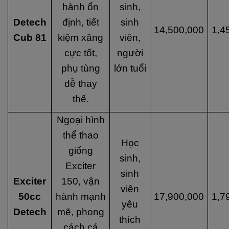
hành ổn
sinh,
Detech
định, tiết
sinh
14,500,000
1,4
Cub 81
kiệm xăng
viên,
cực tốt,
người
phụ tùng
lớn tuổi
dễ thay
thế.
Ngoại hình
thể thao
Học
giống
sinh,
Exciter
sinh
Exciter
150, vận
viên
50cc
hành mạnh
17,900,000
1,7
yêu
Detech
mẽ, phong
thích
cách cá