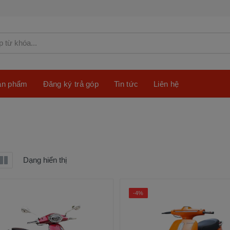
sản phẩm
Đăng ký trả góp
Tin tức
Liên hệ
Dạng hiển thị
-4%