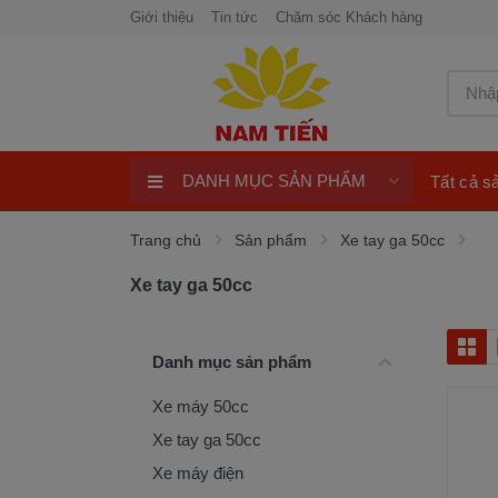
Giới thiệu
Tin tức
Chăm sóc Khách hàng
DANH MỤC SẢN PHẨM
Tất cả 
Xe máy 50cc
Trang chủ
Sản phẩm
Xe tay ga 50cc
Xe tay ga 50cc
Xe tay ga 50cc
Xe máy điện
xe máy chính hãng
Danh mục sản phẩm
Quay số trúng thưởng 100%
Xe máy 50cc
ngay
Xe tay ga 50cc
Xe điện Honda
Xe máy điện