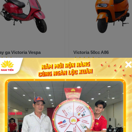
ay ga Victoria Vespa
Victoria 50cc A86
1 lượt mua
5 lượt mua
20,200,000đ
19,100,000đ
20,200,000đ
20,000,000
%