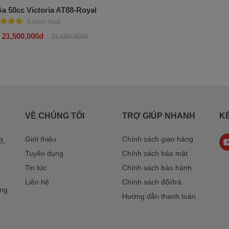
a 50cc Victoria AT88-Royal
5 lượt mua
21,500,000đ
21,500,000đ
VỀ CHÚNG TÔI
TRỢ GIÚP NHANH
KẾ
Giới thiệu
Chính sách giao hàng
B,
Tuyển dụng
Chính sách bảo mật
Tin tức
Chính sách bảo hành
Liên hệ
Chính sách đổi/trả
ờng
Hướng dẫn thanh toán
a