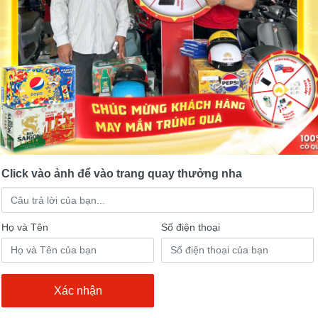
0cc Victoria Crea
Victoria 50cc Vespa VIRAL 2
5 lượt mua
5 lượt mua
17,000,000đ
20,200,000đ
19,000,000đ
20,200,000
Click vào ảnh để vào trang quay thưởng nha
Họ và Tên
Số điện thoại