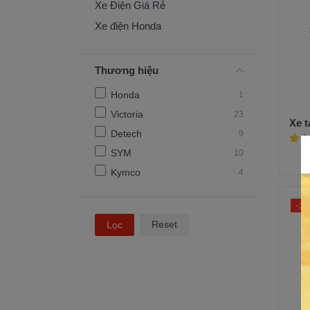
Xe Điện Giá Rẻ
Xe điện Honda
Thương hiệu
Honda
1
Victoria
23
Xe t
Detech
9
SYM
10
Kymco
4
-11
Reset