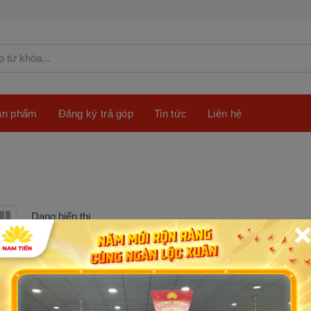
sản phẩm
Đăng ký trả góp
Tin tức
Liên hệ
Dạng hiển thị
-5%