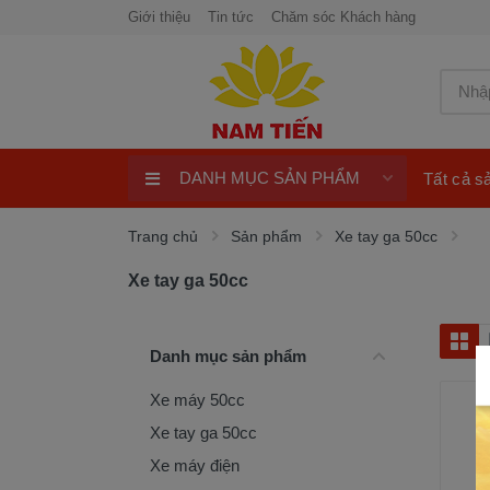
Giới thiệu
Tin tức
Chăm sóc Khách hàng
DANH MỤC SẢN PHẨM
Tất cả 
Xe máy 50cc
Trang chủ
Sản phẩm
Xe tay ga 50cc
Xe tay ga 50cc
Xe tay ga 50cc
Xe máy điện
xe máy chính hãng
Danh mục sản phẩm
Quay số trúng thưởng 100%
Xe máy 50cc
ngay
Xe tay ga 50cc
Xe điện Honda
Xe máy điện