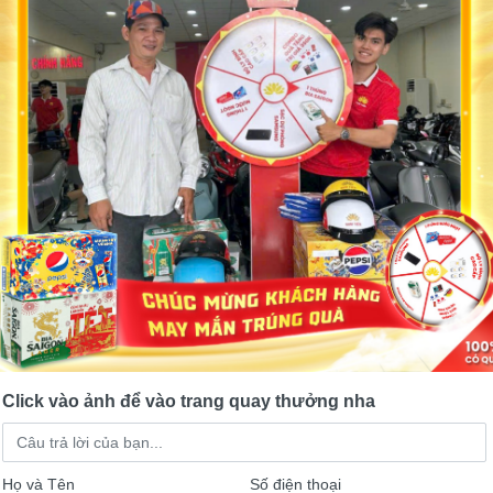
Tay Ga 50cc SYM Shark
Xe Tay Ga 50cc Attila SYM
5 lượt mua
5 lượt mua
24,000,000đ
25,500,000đ
24,000,000đ
26,900,000
Click vào ảnh để vào trang quay thưởng nha
Họ và Tên
Số điện thoại