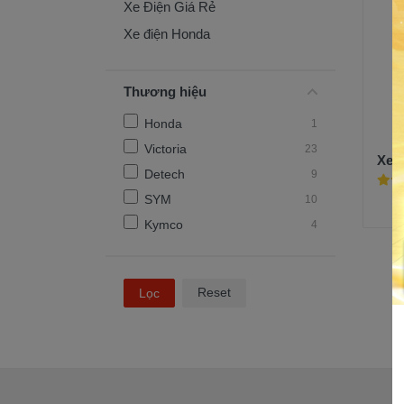
Xe Điện Giá Rẻ
Xe điện Honda
Thương hiệu
Honda
1
Victoria
23
Xe 
Detech
9
SYM
10
Kymco
4
Reset