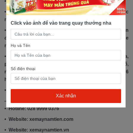
• Giao xe miễn phí tận nhà.
• Hỗ trợ trả góp lãi suất 0% nhận cà vẹt gốc, thủ tục
nhanh gọn
Click vào ảnh để vào trang quay thưởng nha
• Tải app Nam Tiến Motor có cơ hội trúng thưởng lên
đến 10 triệu, theo dõi sổ bảo hành và gọi cứu hộ xe
Họ và Tên
máy dễ dàng, tiện lợi.
• Quà tặng hấp dẫn: nón bảo hiểm Nam Tiến, áo mưa,
phiếu thay nhớt giảm giá 30 - 50%, biển mica xin số,
Số điện thoại
rửa xe miễn phí cho khách hàng từ thứ 2 đến thứ 6
hàng tuần.
• Nhận thu xe cũ đổi xe mới.
—------------------------------------
• Hotline: 028 9999 0376
• Website: xemaynamtien.com
• Website: xemaynamtien.vn