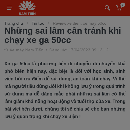
0
Trang chủ
Tin tức
Review xe điện, xe máy 50cc
Những sai lầm cần tránh khi
chạy xe ga 50cc
từ
Xe máy Nam Tiến
Đăng lúc: 17/04/2023 09:13:12
Xe ga 50cc là phương tiện di chuyển di chuyển khá
phổ biến hiện nay, đặc biệt là đối với học sinh, sinh
viên bởi ưu điểm dễ sử dụng, an toàn khi chạy. Vì thế
mà người tiêu dùng đôi khi không lưu ý trong quá trình
sử dụng mà dễ dàng mắc phải những sai lầm có thể
làm giảm khả năng hoạt động và tuổi thọ của xe. Trong
bài viết bên dưới, chúng tôi sẽ chia sẻ cho bạn những
lưu ý quan trọng khi chạy xe điện !