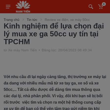
0
Trang chủ
Tin tức
Review xe điện, xe máy 50cc
Kinh nghiệm để lựa chọn đại
lý mua xe ga 50cc uy tín tại
TPCHM
từ
Xe máy Nam Tiến
Đăng lúc: 28/04/2023 08:49:34
Với nhu cầu đi lại ngày càng tăng, thị trường xe máy lại
đa dang với nhiều mẫu mã từ xe tay ga, xe số và xe
50cc,... Tất cả đều được dễ dàng tìm mua thông qua
các đại lý, nhà phân phối. Vì vậy, đôi khi bạn sẽ bị bối
rối trước việc tìm và chọn ra một hệ thống cung cấp
xe uy tín để bạn có thể yên tâm trao gửi niềm tin khi