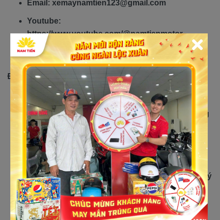
Email: xemaynamtien123@gmail.com
Youtube:
https://www.youtube.com/@namtienmotor
Tiktok: https://www.tiktok.com/@namtien.motor
Địa chỉ:
Nam Tiến 1: Số 338 Trần Hưng Đạo, KP. Đông B,
Phường Đông Hòa, Dĩ An, TP Dĩ An, Bình Dương
Nam Tiến 2: Số 21A Nguyễn Ảnh Thủ, KP2,
Phường Hiệp Thành, Quận 12, TP.HCM
Nam Tiến 4: Số 463B Nguyễn Thị Tú, Phường
Bình Hưng Hòa B, Quận Bình Tân, TP.HCM (Đại lý
Yamaha chính hãng ủy nhiệm của tập đoàn
Yamaha Motor Việt Nam)
Nam Tiến 5: Số 385 Tô Ký, Ấp Mới 1, Tân Xuân,