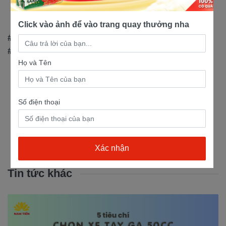
Hóc Môn, TP.HCM
Click vào ảnh để vào trang quay thưởng nha
#xemaynamtien #yamahatownnamtien #xemaytragop
#xemaychinhhang #xemaynhapkhau
Họ và Tên
Số điện thoại
Tin tức khác