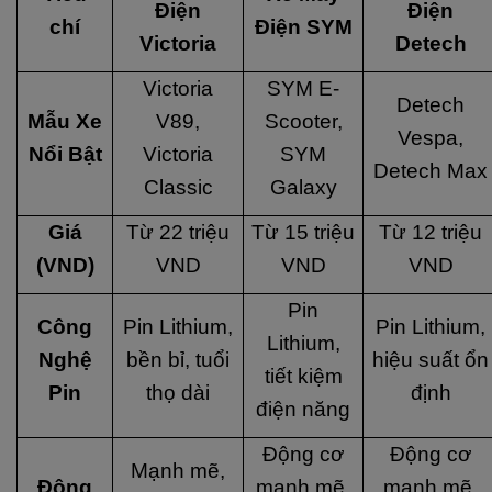
Điện
Điện
chí
Điện SYM
Victoria
Detech
Victoria
SYM E-
Detech
Mẫu Xe
V89,
Scooter,
Vespa,
Nổi Bật
Victoria
SYM
Detech Max
Classic
Galaxy
Giá
Từ 22 triệu
Từ 15 triệu
Từ 12 triệu
(VND)
VND
VND
VND
Pin
Công
Pin Lithium,
Pin Lithium,
Lithium,
Nghệ
bền bỉ, tuổi
hiệu suất ổn
tiết kiệm
Pin
thọ dài
định
điện năng
Động cơ
Động cơ
Mạnh mẽ,
Động
mạnh mẽ,
mạnh mẽ,