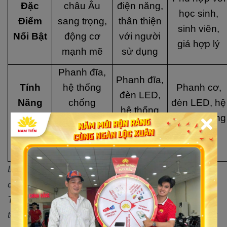
Đặc
châu Âu
điện năng,
học sinh,
Điểm
sang trọng,
thân thiện
sinh viên,
Nổi Bật
động cơ
với người
giá hợp lý
mạnh mẽ
sử dụng
Phanh đĩa,
Phanh đĩa,
Tính
hệ thống
Phanh cơ,
đèn LED,
Năng
chống
đèn LED, hệ
hệ thống
An
trượt, đèn
thống chống
chống
Toàn
LED, còi
trượt
trượt
báo động
Lưu ý: Giá xe có thể thay đổi tùy vào từng thời
điểm và chính sách của đại lý xe máy điện Nam
Tiến. Quý khách hàng vui lòng liên hệ với chúng
tôi hoặc truy cập vào website để biết thêm thông