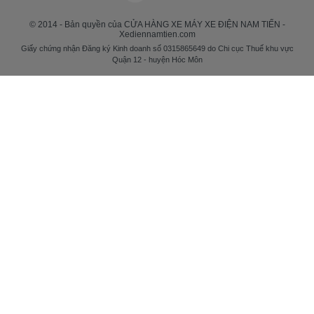
© 2014 - Bản quyền của CỬA HÀNG XE MÁY XE ĐIỆN NAM TIẾN -
Xediennamtien.com
Giấy chứng nhận Đăng ký Kinh doanh số 0315865649 do Chi cục Thuế khu vực
Quận 12 - huyện Hóc Môn