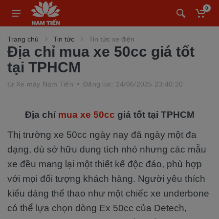
0
Trang chủ
Tin tức
Tin tức xe điện
Địa chỉ mua xe 50cc giá tốt
tại TPHCM
từ
Xe máy Nam Tiến
Đăng lúc: 24/06/2025 23:40:20
Địa chỉ
mua xe 50cc
giá tốt tại TPHCM
Thị trường xe 50cc ngày nay đã ngày một đa
dạng, dù sở hữu dung tích nhỏ nhưng các mẫu
xe đều mang lại một thiết kế độc đáo, phù hợp
với mọi đối tượng khách hàng.
Người yêu thích
kiểu dáng thể thao như một chiếc xe underbone
có thể lựa chọn dòng Ex 50cc của Detech,