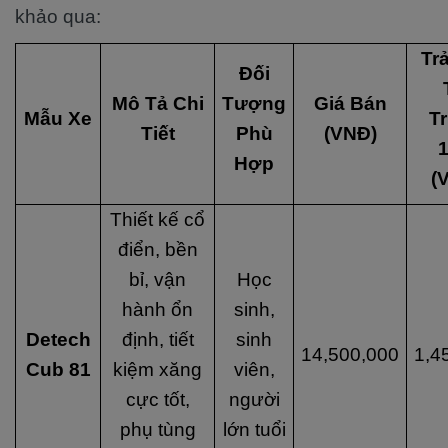
khảo qua:
Tr
Đối
Mô Tả Chi
Tượng
Giá Bán
Mẫu Xe
T
Tiết
Phù
(VNĐ)
Hợp
(
Thiết kế cổ
điển, bền
bỉ, vận
Học
hành ổn
sinh,
Detech
định, tiết
sinh
14,500,000
1,4
Cub 81
kiệm xăng
viên,
cực tốt,
người
phụ tùng
lớn tuổi