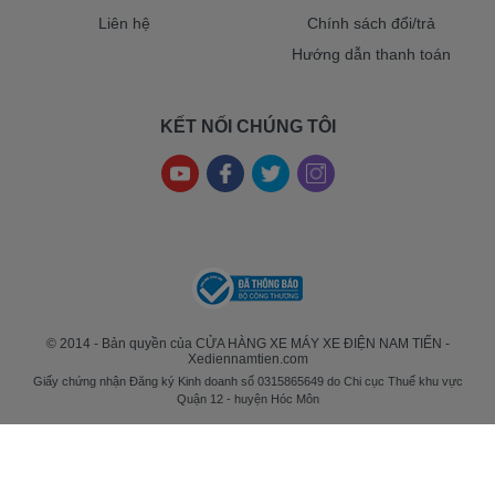
Liên hệ
Chính sách đổi/trả
Hướng dẫn thanh toán
KẾT NỐI CHÚNG TÔI
© 2014 - Bản quyền của CỬA HÀNG XE MÁY XE ĐIỆN NAM TIẾN -
Xediennamtien.com
Giấy chứng nhận Đăng ký Kinh doanh số 0315865649 do Chi cục Thuế khu vực
Quận 12 - huyện Hóc Môn