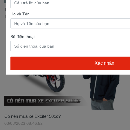
Top 3 mẫu xe Cub 50cc đáng mua nhất thị trường
Họ và Tên
17/07/2023 11:30:37
Số điện thoại
Có nên mua xe Exciter 50cc?
03/08/2023 08:46:52