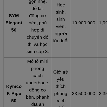
gọn nhẹ,
Học
dễ lái,
sinh,
SYM
động cơ
sinh
Elegant
bền, phù
19,900,000
1,9
viên,
50
hợp di
người
chuyển đô
lớn tuổi
thị và học
sinh cấp 3.
Mô tô mini
phong
Giới trẻ
cách
yêu
underbone,
Kymco
thích
động cơ
K-Pipe
phong
23,500,000
2,3
bền, phanh
50
cách
đĩa an