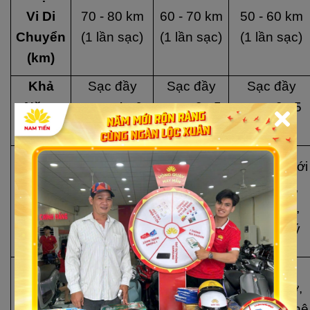
Vi Di
70 - 80 km
60 - 70 km
50 - 60 km
Chuyển
(1 lần sạc)
(1 lần sạc)
(1 lần sạc)
(km)
Khả
Sạc đầy
Sạc đầy
Sạc đầy
Năng
trong 4 - 6
trong 3 - 5
trong 3 - 5
Sạc
giờ
giờ
giờ
Thiết kế
Tiết kiệm
Phù hợp với
Đặc
châu Âu
điện năng,
học sinh,
Điểm
sang trọng,
thân thiện
sinh viên,
Nổi Bật
động cơ
với người
giá hợp lý
mạnh mẽ
sử dụng
Phanh đĩa,
Phanh đĩa,
Tính
hệ thống
Phanh cơ,
đèn LED,
Năng
chống
đèn LED, hệ