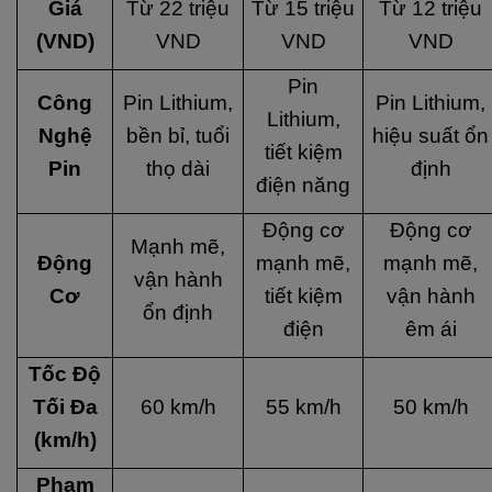
Giá
Từ 22 triệu
Từ 15 triệu
Từ 12 triệu
(VND)
VND
VND
VND
Pin
Công
Pin Lithium,
Pin Lithium,
Lithium,
Nghệ
bền bỉ, tuổi
hiệu suất ổn
tiết kiệm
Pin
thọ dài
định
điện năng
Động cơ
Động cơ
Mạnh mẽ,
Động
mạnh mẽ,
mạnh mẽ,
vận hành
Cơ
tiết kiệm
vận hành
ổn định
điện
êm ái
Tốc Độ
Tối Đa
60 km/h
55 km/h
50 km/h
(km/h)
Phạm