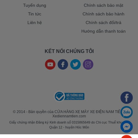
Tuyển dụng
Chính sách bảo mật
Tin tức
Chính sách bảo hành
Liên hệ
Chính sách đổi/trả
Hướng dẫn thanh toán
KẾT NỐI CHÚNG TÔI
© 2014 - Bản quyền của CỬA HÀNG XE MÁY XE ĐIỆN NAM TIẾN -
Xediennamtien.com
Giấy chứng nhận Đăng ký Kinh doanh số 0315865649 do Chi cục Thuế khu vực
Quận 12 - huyện Hóc Môn