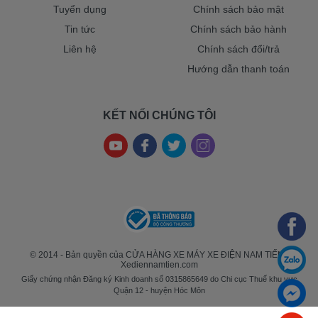
Tuyển dụng
Chính sách bảo mật
Tin tức
Chính sách bảo hành
Liên hệ
Chính sách đổi/trả
Hướng dẫn thanh toán
KẾT NỐI CHÚNG TÔI
© 2014 - Bản quyền của CỬA HÀNG XE MÁY XE ĐIỆN NAM TIẾN -
Xediennamtien.com
Giấy chứng nhận Đăng ký Kinh doanh số 0315865649 do Chi cục Thuế khu vực
Quận 12 - huyện Hóc Môn