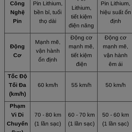
Công
Pin Lithium,
Pin Lithium,
Lithium,
Nghệ
bền bỉ, tuổi
hiệu suất ổn
tiết kiệm
Pin
thọ dài
định
điện năng
Động cơ
Động cơ
Mạnh mẽ,
Động
mạnh mẽ,
mạnh mẽ,
vận hành
Cơ
tiết kiệm
vận hành
ổn định
điện
êm ái
Tốc Độ
Tối Đa
60 km/h
55 km/h
50 km/h
(km/h)
Phạm
Vi Di
70 - 80 km
60 - 70 km
50 - 60 km
Chuyển
(1 lần sạc)
(1 lần sạc)
(1 lần sạc)