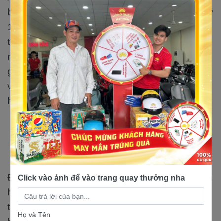
bạn. Chỉ cần thanh toán trước một số tiền nhỏ từ
10% - 30%, số còn lại sẽ chia ra thanh toàn đều
theo gói kỹ hạn mà khách chọn lựa. Chính sách
này như một giải pháp tài chính thống minh,
giúp khách hàng vừa có thể mua xe với giá tốt,
vừa không làm ảnh hưởng đến ngân sách sinh
hoạt hằng tháng.
Dịch vụ hậu mãi tận tâm, bảo hành –
bảo dưỡng chuyên nghiệp
Đến với cửa hàng xe máy điện Nam Tiến, khách
Click vào ảnh để vào trang quay thưởng nha
hàng còn được trả nghiệm dịch vụ hậu mãi tận
tâm, cam kết đồng hành lâu dài cùng khách
Họ và Tên