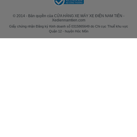
© 2014 - Bản quyền của CỬA HÀNG XE MÁY XE ĐIỆN NAM TIẾN -
Xediennamtien.com
Giấy chứng nhận Đăng ký Kinh doanh số 0315865649 do Chi cục Thuế khu vực
Quận 12 - huyện Hóc Môn