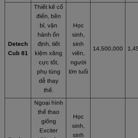
Thiết kế cổ
điển, bền
bỉ, vận
Học
hành ổn
sinh,
Detech
định, tiết
sinh
14,500,000
1,4
Cub 81
kiệm xăng
viên,
cực tốt,
người
phụ tùng
lớn tuổi
dễ thay
thế.
Ngoại hình
thể thao
Học
giống
sinh,
Exciter
sinh