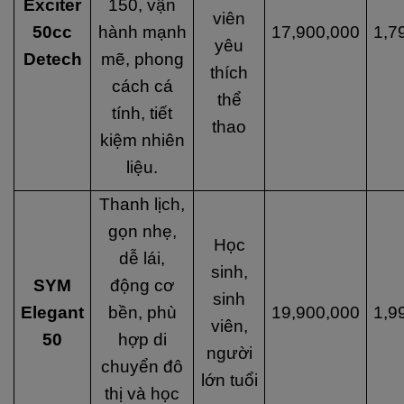
Exciter
150, vận
viên
50cc
hành mạnh
17,900,000
1,7
yêu
Detech
mẽ, phong
thích
cách cá
thể
tính, tiết
thao
kiệm nhiên
liệu.
Thanh lịch,
gọn nhẹ,
Học
dễ lái,
sinh,
SYM
động cơ
sinh
Elegant
bền, phù
19,900,000
1,9
viên,
50
hợp di
người
chuyển đô
lớn tuổi
thị và học