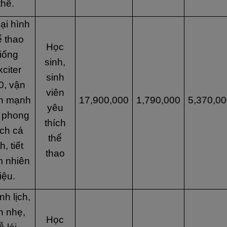
thế.
ại hình
ể thao
Học
iống
sinh,
citer
sinh
0, vận
viên
h mạnh
17,900,000
1,790,000
5,370,00
yêu
 phong
thích
ch cá
thể
h, tiết
thao
m nhiên
liệu.
h lịch,
n nhẹ,
Học