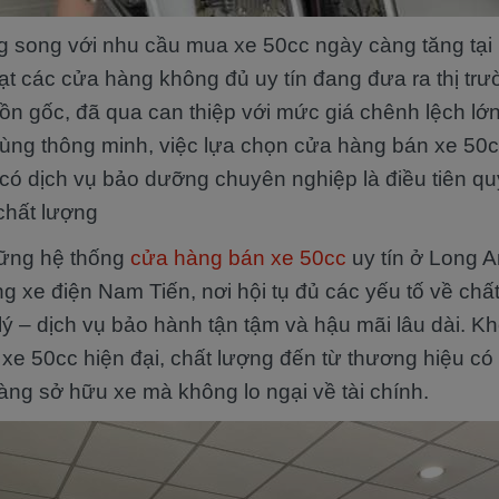
 song với nhu cầu mua xe 50cc ngày càng tăng tại 
oạt các cửa hàng không đủ uy tín đang đưa ra thị t
ồn gốc, đã qua can thiệp với mức giá chênh lệch lớn
dùng thông minh, việc lựa chọn cửa hàng bán xe 50c
và có dịch vụ bảo dưỡng chuyên nghiệp là điều tiên qu
chất lượng
hững hệ thống
cửa hàng bán xe 50cc
uy tín ở Long A
g xe điện Nam Tiến, nơi hội tụ đủ các yếu tố về chấ
lý – dịch vụ bảo hành tận tậm và hậu mãi lâu dài. K
e 50cc hiện đại, chất lượng đến từ thương hiệu có
àng sở hữu xe mà không lo ngại về tài chính.