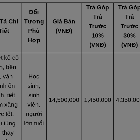
Trả Góp
Trả Gó
Đối
Trả
Trả
Tả Chi
Tượng
Giá Bán
Trước
Trước
Tiết
Phù
(VNĐ)
10%
30%
Hợp
(VNĐ)
(VNĐ)
t kế cổ
n, bền
, vận
Học
nh ổn
sinh,
h, tiết
sinh
14,500,000
1,450,000
4,350,00
m xăng
viên,
c tốt,
người
ụ tùng
lớn tuổi
 thay