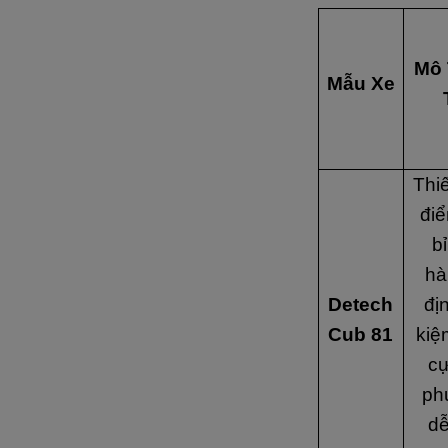
Mô 
Mẫu Xe
Thiế
điể
bỉ
hà
Detech
địn
Cub 81
kiệ
cự
ph
dễ