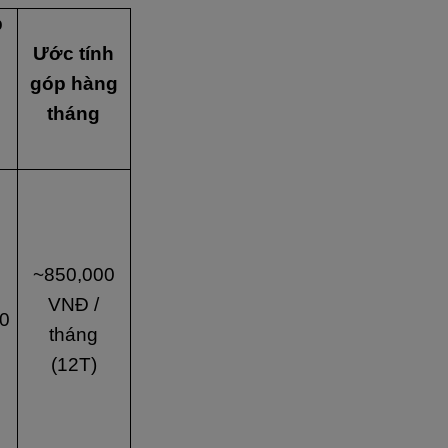
p
Ước tính
góp hàng
tháng
~850,000
VNĐ /
0
tháng
(12T)