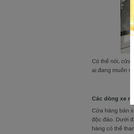
Có thể nói, cửa
ai đang muốn sở
Các dòng xe nổi
Cửa hàng bán x
độc đáo. Dưới đ
hàng có thể tha