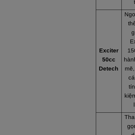
Ngo
th
g
Ex
Exciter
15
50cc
hàn
Detech
mẽ,
cá
tín
kiệ
Than
gọ