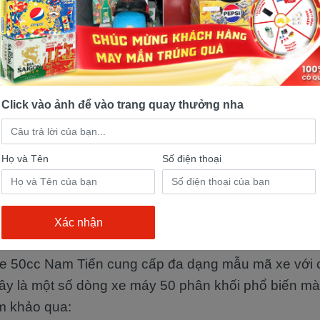
Click vào ảnh để vào trang quay thưởng nha
 hàng bán xe 50cc Nam Tiến chính là điểm đến lý t
Họ và Tên
Số điện thoại
 hữu xe 50 phân khối chính hãng, giá rẻ tại Long An
 bật tại
cửa hàng bán xe 50cc
Nam Tiến
e 50cc Nam Tiến cung cấp đa dạng mẫu mã xe với
ây là một số dòng xe máy 50 phân khối phổ biến m
m khảo qua: