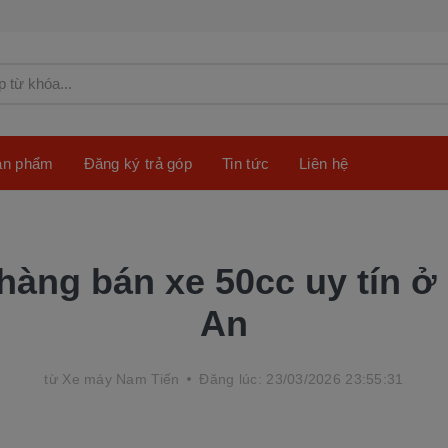
sản phẩm
Đăng ký trả góp
Tin tức
Liên hệ
hàng bán xe 50cc uy tín ở
An
từ
Xe máy Nam Tiến
Đăng lúc: 23/03/2026 23:55:31