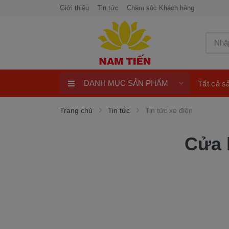
Giới thiệu
Tin tức
Chăm sóc Khách hàng
DANH MỤC SẢN PHẨM
Tất cả 
Xe máy 50cc
Trang chủ
Tin tức
Tin tức xe điện
Xe tay ga 50cc
Cửa 
Xe máy điện
xe máy chính hãng
Quay số trúng thưởng 100%
ngay
Xe điện Honda