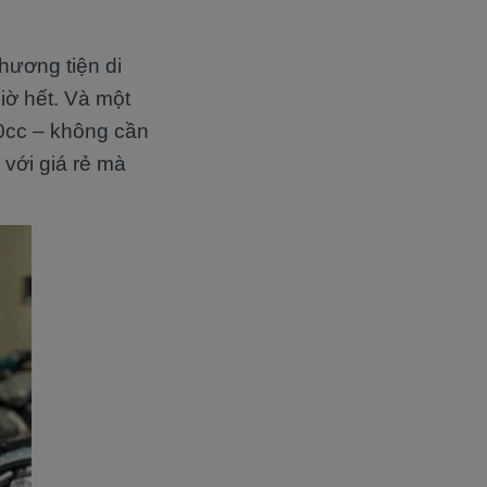
hương tiện di
giờ hết. Và một
0cc – không cần
 với giá rẻ mà