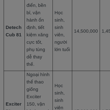
điển, bền
bỉ, vận
Học
hành ổn
sinh,
Detech
định, tiết
sinh
14,500,000
1,4
Cub 81
kiệm xăng
viên,
cực tốt,
người
phụ tùng
lớn tuổi
dễ thay
thế.
Ngoại hình
thể thao
Học
giống
sinh,
Exciter
sinh
Exciter
150, vận
viên