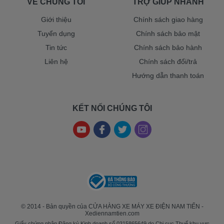
VỀ CHÚNG TÔI
TRỢ GIÚP NHANH
Giới thiệu
Chính sách giao hàng
Tuyển dụng
Chính sách bảo mật
Tin tức
Chính sách bảo hành
Liên hệ
Chính sách đổi/trả
Hướng dẫn thanh toán
KẾT NỐI CHÚNG TÔI
© 2014 - Bản quyền của CỬA HÀNG XE MÁY XE ĐIỆN NAM TIẾN -
Xediennamtien.com
Giấy chứng nhận Đăng ký Kinh doanh số 0315865649 do Chi cục Thuế khu vực