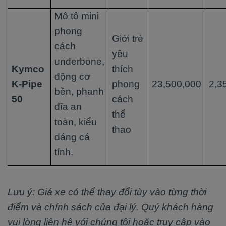
Mô tô mini
phong
Giới trẻ
cách
yêu
underbone,
Kymco
thích
động cơ
K-Pipe
phong
23,500,000
2,3
bền, phanh
50
cách
đĩa an
thể
toàn, kiểu
thao
dáng cá
tính.
Lưu ý: Giá xe có thể thay đổi tùy vào từng thời
điểm và chính sách của đại lý. Quý khách hàng
vui lòng liên hệ với chúng tôi hoặc truy cập vào