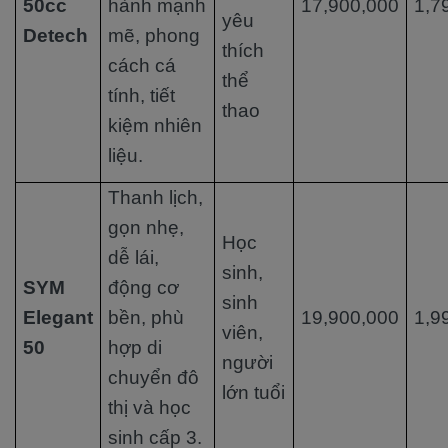
50cc
hành mạnh
17,900,000
1,7
yêu
Detech
mẽ, phong
thích
cách cá
thể
tính, tiết
thao
kiệm nhiên
liệu.
Thanh lịch,
gọn nhẹ,
Học
dễ lái,
sinh,
SYM
động cơ
sinh
Elegant
bền, phù
19,900,000
1,9
viên,
50
hợp di
người
chuyển đô
lớn tuổi
thị và học
sinh cấp 3.