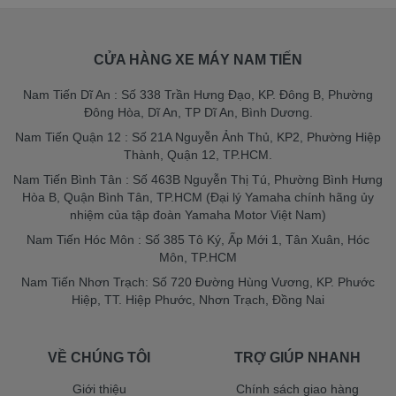
CỬA HÀNG XE MÁY NAM TIẾN
Nam Tiến Dĩ An : Số 338 Trần Hưng Đạo, KP. Đông B, Phường
Đông Hòa, Dĩ An, TP Dĩ An, Bình Dương.
Nam Tiến Quận 12 : Số 21A Nguyễn Ảnh Thủ, KP2, Phường Hiệp
Thành, Quận 12, TP.HCM.
Nam Tiến Bình Tân : Số 463B Nguyễn Thị Tú, Phường Bình Hưng
Hòa B, Quận Bình Tân, TP.HCM (Đại lý Yamaha chính hãng ủy
nhiệm của tập đoàn Yamaha Motor Việt Nam)
Nam Tiến Hóc Môn : Số 385 Tô Ký, Ấp Mới 1, Tân Xuân, Hóc
Môn, TP.HCM
Nam Tiến Nhơn Trạch: Số 720 Đường Hùng Vương, KP. Phước
Hiệp, TT. Hiệp Phước, Nhơn Trạch, Đồng Nai
VỀ CHÚNG TÔI
TRỢ GIÚP NHANH
Giới thiệu
Chính sách giao hàng