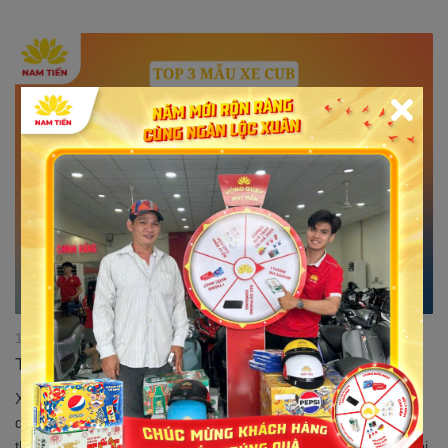
17/07/2023 11:30:37
Top 3 mẫu xe Cub 50cc đáng mua nhất thị trường
Xe Cub là dòng xe máy cổ điển đã xuất hiện từ rất lâu trên, trải
qua nhiều năm xe cub 50cc vẫn được người Việt Nam yêu
thích và lựa chọn tin dùng. Hiện nay, nhờ có công nghệ hiện đại