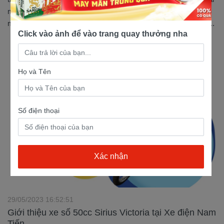
mà đã có nhiều hãng sản xuất làm đa dạng thêm thị trường xe
máy. Dưới đây là top 3 mẫu xe Cub đáng mua nhất thị trường...
Click vào ảnh để vào trang quay thưởng nha
Họ và Tên
Số điện thoại
29/05/2023 16:52:51
Giới thiệu xe số 50cc Sirius Victoria tại Xe điện Nam
Tiến